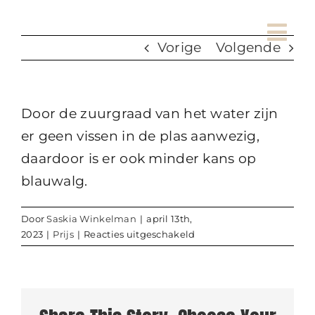
Ga
naar
Vorige
Volgende
inhoud
Door de zuurgraad van het water zijn
er geen vissen in de plas aanwezig,
daardoor is er ook minder kans op
blauwalg.
Door
Saskia Winkelman
|
april 13th,
voor
2023
|
Prijs
|
Reacties uitgeschakeld
Kan
je
vissen
bij
het