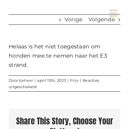
Ga
naar
Vorige
Volgende
inhoud
Helaas is het niet toegestaan om
honden mee te nemen naar het E3
strand.
Door
beheer
|
april 13th, 2023
|
Prijs
|
Reacties
voor
uitgeschakeld
Mag
je
een
hond
Share This Story, Choose Your
meenemen
naar